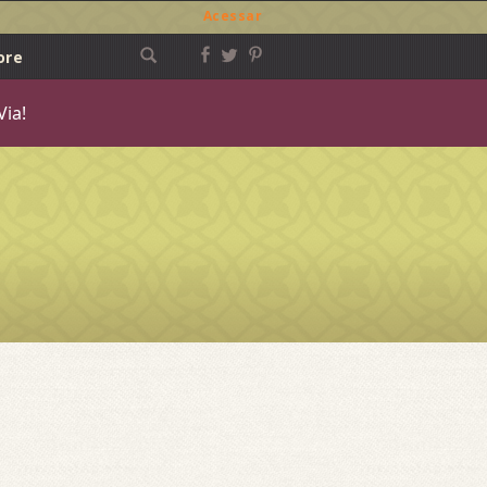
Acessar
ore
Via!