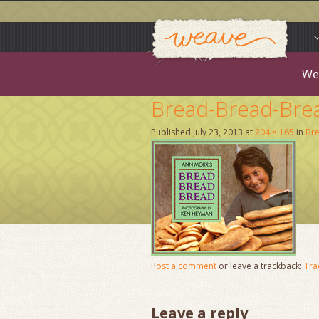
Weav
Skip
to
content
We
Bread-Bread-Bre
Published
July 23, 2013
at
204 × 165
in
Bre
Post a comment
or leave a trackback:
Tra
Leave a reply