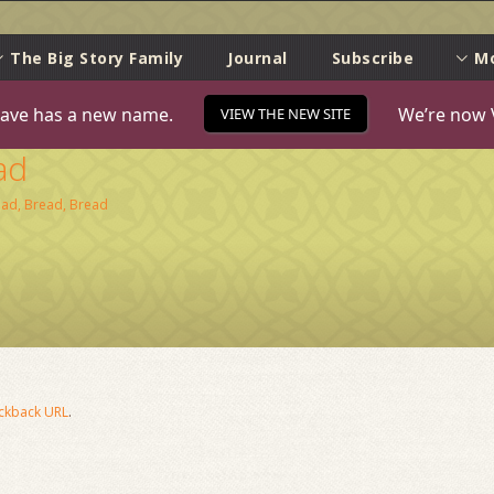
e
The Big Story Family
Journal
Subscribe
M
ave has a new name.
We’re now 
VIEW THE NEW SITE
ad
ad, Bread, Bread
ckback URL
.